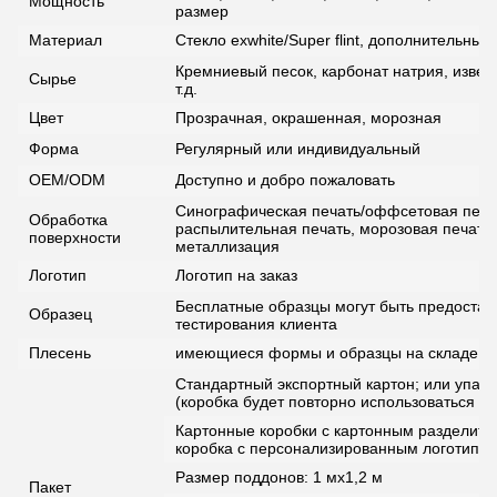
Мощность
размер
Материал
Стекло exwhite/Super flint, дополнительны
Кремниевый песок, карбонат натрия, извест
Сырье
т.д.
Цвет
Прозрачная, окрашенная, морозная
Форма
Регулярный или индивидуальный
OEM/ODM
Доступно и добро пожаловать
Синографическая печать/оффсетовая печат
Обработка
распылительная печать, морозовая печать,
поверхности
металлизация
Логотип
Логотип на заказ
Бесплатные образцы могут быть предоста
Образец
тестирования клиента
Плесень
имеющиеся формы и образцы на складе
Стандартный экспортный картон; или упаков
(коробка будет повторно использоваться дл
Картонные коробки с картонным разделител
коробка с персонализированным логотипом
Размер поддонов: 1 мх1,2 м
Пакет