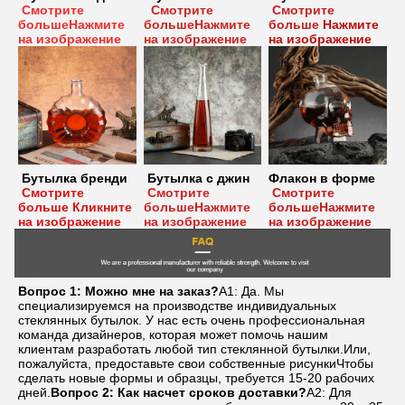
Смотрите 
Смотрите 
Смотрите 
больше
Нажмите 
больше
Нажмите 
больше
Нажмите 
на изображение
на изображение
на изображение
Бутылка бренди
Бутылка с джин
Флакон в форме
Смотрите 
Смотрите 
Смотрите 
больше Кликните 
больше
Нажмите 
больше
Нажмите 
на изображение
на изображение
на изображение
Вопрос 1: Можно мне на заказ?
A1: Да. Мы 
специализируемся на производстве индивидуальных 
стеклянных бутылок. У нас есть очень профессиональная 
команда дизайнеров, которая может помочь нашим 
клиентам разработать любой тип стеклянной бутылки.Или, 
пожалуйста, предоставьте свои собственные рисункиЧтобы 
сделать новые формы и образцы, требуется 15-20 рабочих 
дней.
Вопрос 2: Как насчет сроков доставки?
A2: Для 